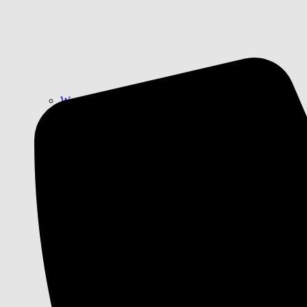
Wassertarife
Wasserqualität
Versorgungsgebiet
Hausanschluss
Wasser sparen
Wasserschutzgebiete