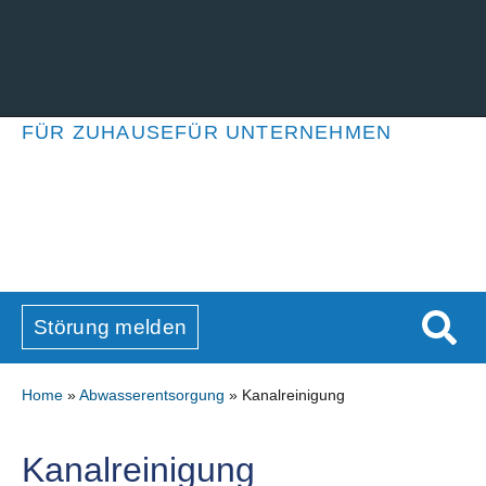
FÜR ZUHAUSE
FÜR UNTERNEHMEN
Störung melden
Home
»
Abwasserentsorgung
»
Kanalreinigung
Kanalreinigung